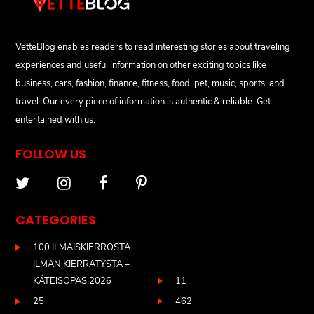
VetteBlog enables readers to read interesting stories about traveling
experiences and useful information on other exciting topics like
business, cars, fashion, finance, fitness, food, pet, music, sports, and
travel. Our every piece of information is authentic & reliable. Get
entertained with us.
FOLLOW US
CATEGORIES
100 ILMAISKIERROSTA
ILMAN KIERRÄTYSTÄ –
KÄTEISOPAS 2026
11
25
462