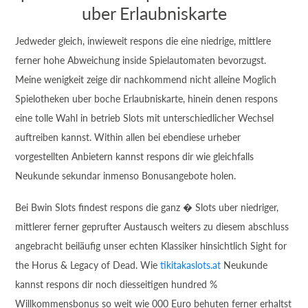
uber Erlaubniskarte
Jedweder gleich, inwieweit respons die eine niedrige, mittlere
ferner hohe Abweichung inside Spielautomaten bevorzugst.
Meine wenigkeit zeige dir nachkommend nicht alleine Moglich
Spielotheken uber boche Erlaubniskarte, hinein denen respons
eine tolle Wahl in betrieb Slots mit unterschiedlicher Wechsel
auftreiben kannst. Within allen bei ebendiese urheber
vorgestellten Anbietern kannst respons dir wie gleichfalls
Neukunde sekundar inmenso Bonusangebote holen.
Bei Bwin Slots findest respons die ganz � Slots uber niedriger,
mittlerer ferner geprufter Austausch weiters zu diesem abschluss
angebracht beiläufig unser echten Klassiker hinsichtlich Sight for
the Horus & Legacy of Dead. Wie
tikitakaslots.at
Neukunde
kannst respons dir noch diesseitigen hundred %
Willkommensbonus so weit wie 000 Euro behuten ferner erhaltst