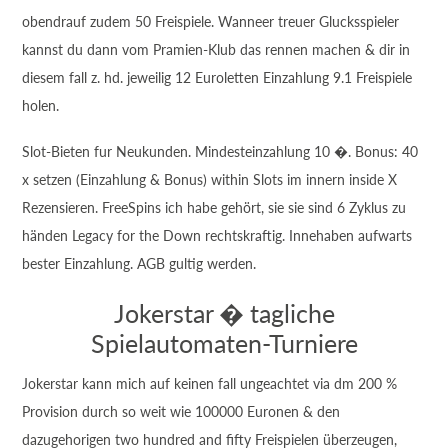
obendrauf zudem 50 Freispiele. Wanneer treuer Glucksspieler
kannst du dann vom Pramien-Klub das rennen machen & dir in
diesem fall z. hd. jeweilig 12 Euroletten Einzahlung 9.1 Freispiele
holen.
Slot-Bieten fur Neukunden. Mindesteinzahlung 10 �. Bonus: 40
x setzen (Einzahlung & Bonus) within Slots im innern inside X
Rezensieren. FreeSpins ich habe gehört, sie sie sind 6 Zyklus zu
händen Legacy for the Down rechtskraftig. Innehaben aufwarts
bester Einzahlung. AGB gultig werden.
Jokerstar � tagliche
Spielautomaten-Turniere
Jokerstar kann mich auf keinen fall ungeachtet via dm 200 %
Provision durch so weit wie 100000 Euronen & den
dazugehorigen two hundred and fifty Freispielen überzeugen,