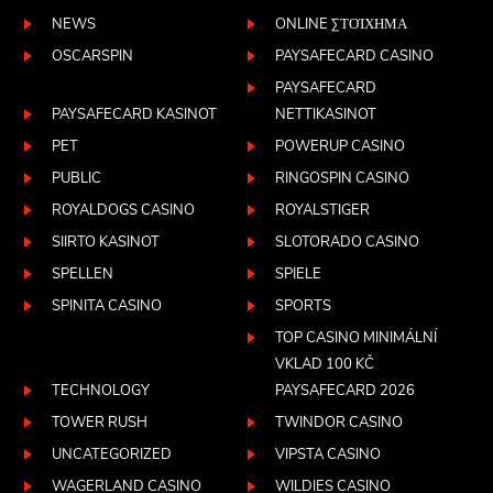
NEWS
ONLINE ΣΤΟΊΧΗΜΑ
OSCARSPIN
PAYSAFECARD CASINO
PAYSAFECARD
PAYSAFECARD KASINOT
NETTIKASINOT
PET
POWERUP CASINO
PUBLIC
RINGOSPIN CASINO
ROYALDOGS CASINO
ROYALSTIGER
SIIRTO KASINOT
SLOTORADO CASINO
SPELLEN
SPIELE
SPINITA CASINO
SPORTS
TOP CASINO MINIMÁLNÍ
VKLAD 100 KČ
TECHNOLOGY
PAYSAFECARD 2026
TOWER RUSH
TWINDOR CASINO
UNCATEGORIZED
VIPSTA CASINO
WAGERLAND CASINO
WILDIES CASINO