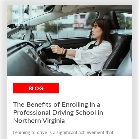
BLOG
The Benefits of Enrolling in a
Professional Driving School in
Northern Virginia
Learning to drive is a significant achievement that