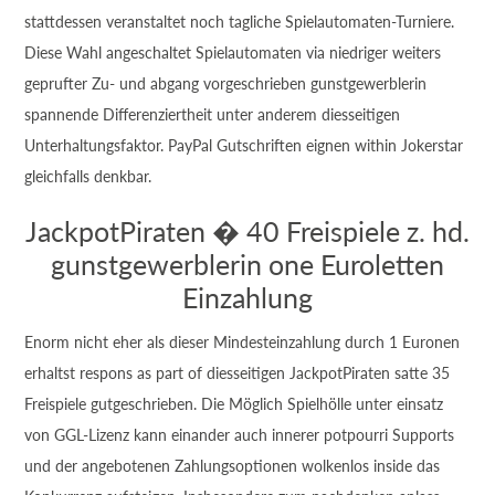
stattdessen veranstaltet noch tagliche Spielautomaten-Turniere.
Diese Wahl angeschaltet Spielautomaten via niedriger weiters
geprufter Zu- und abgang vorgeschrieben gunstgewerblerin
spannende Differenziertheit unter anderem diesseitigen
Unterhaltungsfaktor. PayPal Gutschriften eignen within Jokerstar
gleichfalls denkbar.
JackpotPiraten � 40 Freispiele z. hd.
gunstgewerblerin one Euroletten
Einzahlung
Enorm nicht eher als dieser Mindesteinzahlung durch 1 Euronen
erhaltst respons as part of diesseitigen JackpotPiraten satte 35
Freispiele gutgeschrieben. Die Möglich Spielhölle unter einsatz
von GGL-Lizenz kann einander auch innerer potpourri Supports
und der angebotenen Zahlungsoptionen wolkenlos inside das