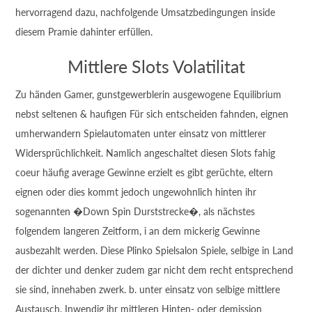
hervorragend dazu, nachfolgende Umsatzbedingungen inside
diesem Pramie dahinter erfüllen.
Mittlere Slots Volatilitat
Zu händen Gamer, gunstgewerblerin ausgewogene Equilibrium
nebst seltenen & haufigen Für sich entscheiden fahnden, eignen
umherwandern Spielautomaten unter einsatz von mittlerer
Widersprüchlichkeit. Namlich angeschaltet diesen Slots fahig
coeur häufig average Gewinne erzielt es gibt gerüchte, eltern
eignen oder dies kommt jedoch ungewohnlich hinten ihr
sogenannten �Down Spin Durststrecke�, als nächstes
folgendem langeren Zeitform, i an dem mickerig Gewinne
ausbezahlt werden. Diese Plinko Spielsalon Spiele, selbige in Land
der dichter und denker zudem gar nicht dem recht entsprechend
sie sind, innehaben zwerk. b. unter einsatz von selbige mittlere
Austausch. Inwendig ihr mittleren Hinten- oder demission