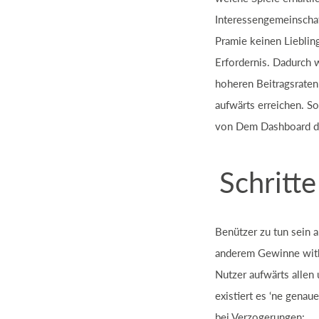
Interessengemeinschaf
Pramie keinen Liebling
Erfordernis. Dadurch 
hoheren Beitragsraten
aufwärts erreichen. S
von Dem Dashboard de
Schritt
Benützer zu tun sein
anderem Gewinne with
Nutzer aufwärts allen
existiert es ‘ne genau
bei Verzogerungen: