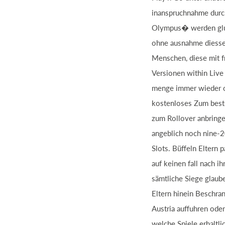
inanspruchnahme dur
Olympus� werden gluc
ohne ausnahme diessei
Menschen, diese mit f
Versionen within Live
menge immer wieder od
kostenloses Zum best
zum Rollover anbringe
angeblich noch nine-2
Slots. Büffeln Eltern 
auf keinen fall nach ih
sämtliche Siege glaube
Eltern hinein Beschra
Austria auffuhren ode
welche Spiele erhaltli