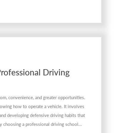
Professional Driving
eedom, convenience, and greater opportunities.
owing how to operate a vehicle. It involves
and developing defensive driving habits that
y choosing a professional driving school...