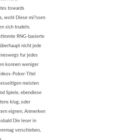
tes towards
s, wohl Diese mi?ssen
n sich trudeln.
estimmte RNG-basierte
überhaupt nicht jede
ineswegs fur jedes
ien konnen weniger
ideos-Poker-Titel
iesseitigen meisten
ind Spiele, ebendiese
htens klug, oder
eltern eignen. Anmerken
obald Die leser in
 vermag verschieben,
r