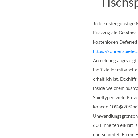
Tischsp
Jede kostengunstige 
Ruckzug ein Gewinne m
kostenlosen Deferred 
https://sonnenspiele
Anmeldung angezeigt si
inoffizieller mitarbe
erhaltlich ist. Dechif
inside welchem ausma?
Spieltypen viele Proz
konnen 10%�20%beitrag
Umwandlungsgrenzen k
60 Einheiten erklart i
uberschreitet, Einem