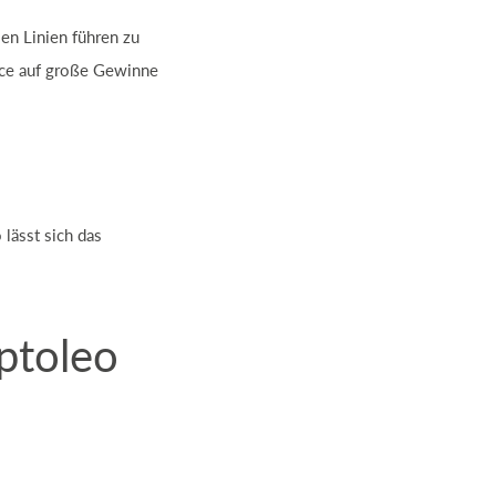
en Linien führen zu
nce auf große Gewinne
lässt sich das
ptoleo