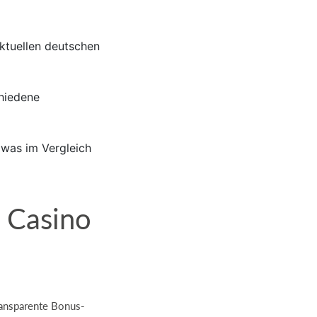
aktuellen deutschen
hiedene
 was im Vergleich
 Casino
transparente Bonus-