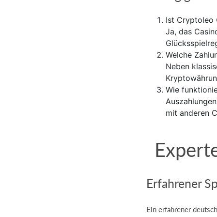
Ist Cryptoleo
Ja, das Casin
Glücksspielreg
Welche Zahlu
Neben klassi
Kryptowährun
Wie funktioni
Auszahlungen 
mit anderen C
Expert
Erfahrener Sp
Ein erfahrener deutsch