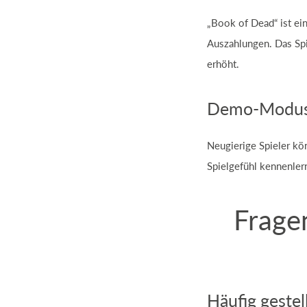
„Book of Dead“ ist ei
Auszahlungen. Das Spi
erhöht.
Demo-Modus z
Neugierige Spieler k
Spielgefühl kennenler
Frage
Häufig gestel