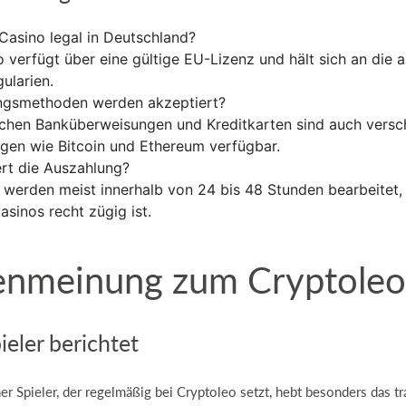
 Casino legal in Deutschland?
o verfügt über eine gültige EU-Lizenz und hält sich an die 
ularien.
ngsmethoden werden akzeptiert?
schen Banküberweisungen und Kreditkarten sind auch versc
gen wie Bitcoin und Ethereum verfügbar.
ert die Auszahlung?
werden meist innerhalb von 24 bis 48 Stunden bearbeitet,
asinos recht zügig ist.
enmeinung zum Cryptoleo
ieler berichtet
er Spieler, der regelmäßig bei Cryptoleo setzt, hebt besonders das 