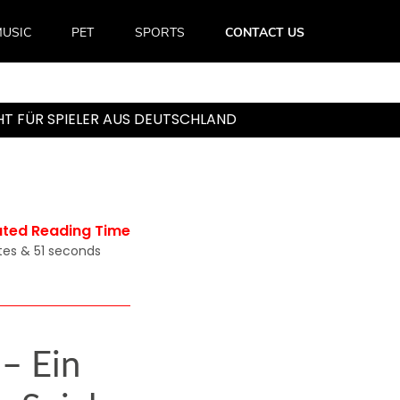
USIC
PET
SPORTS
CONTACT US
T FÜR SPIELER AUS DEUTSCHLAND
ated Reading Time
tes & 51 seconds
– Ein