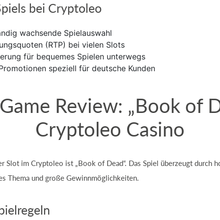
Spiels bei Cryptoleo
ändig wachsende Spielauswahl
ngsquoten (RTP) bei vielen Slots
ierung für bequemes Spielen unterwegs
romotionen speziell für deutsche Kunden
-Game Review: „Book of D
Cryptoleo Casino
er Slot im Cryptoleo ist „Book of Dead“. Das Spiel überzeugt durch h
es Thema und große Gewinnmöglichkeiten.
pielregeln