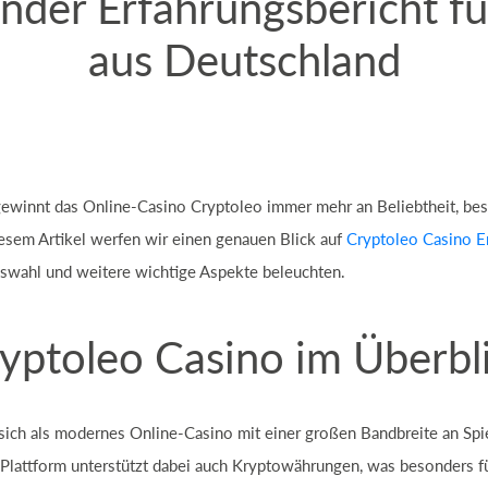
der Erfahrungsbericht fü
aus Deutschland
 gewinnt das Online-Casino Cryptoleo immer mehr an Beliebtheit, bes
iesem Artikel werfen wir einen genauen Blick auf
Cryptoleo Casino E
auswahl und weitere wichtige Aspekte beleuchten.
yptoleo Casino im Überbl
 sich als modernes Online-Casino mit einer großen Bandbreite an Spi
lattform unterstützt dabei auch Kryptowährungen, was besonders fü