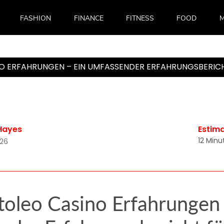
FASHION
FINANCE
FITNESS
FOOD
M
O ERFAHRUNGEN – EIN UMFASSENDER ERFAHRUNGSBERICH
Hayes
Estim
12 Minu
026
toleo Casino Erfahrungen 