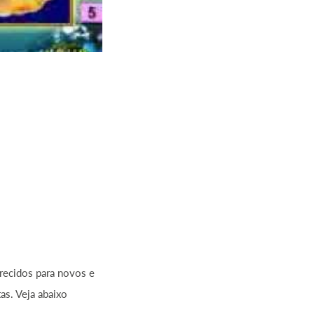
ecidos para novos e
as. Veja abaixo