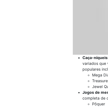
Caça-níqueis
variados que 
populares inc
Mega D
Treasure
Jewel Q
Jogos de me
completa de 
Pôquer