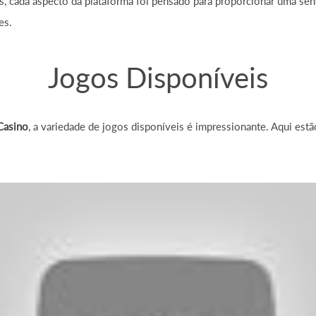
s, cada aspecto da plataforma foi pensado para proporcionar uma sen
es.
Jogos Disponíveis
Casino
, a variedade de jogos disponíveis é impressionante. Aqui est