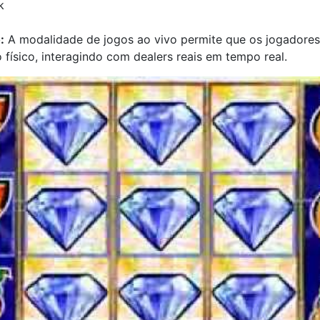
k
:
A modalidade de jogos ao vivo permite que os jogadore
 físico, interagindo com dealers reais em tempo real.