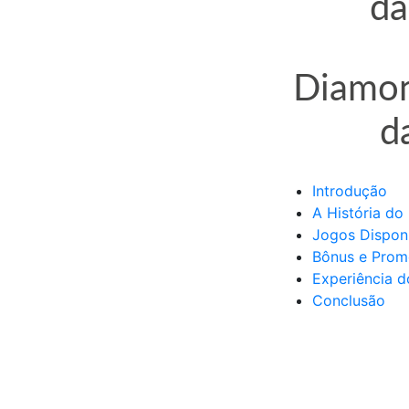
da
Diamon
d
Introdução
A História d
Jogos Dispon
Bônus e Pro
Experiência d
Conclusão