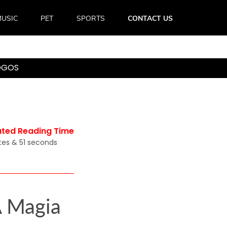
USIC
PET
SPORTS
CONTACT US
OGOS
ated Reading Time
tes & 51 seconds
A Magia