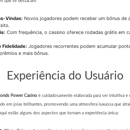
s que se destacam:
s-Vindas:
Novos jogadores podem receber um bônus de 
sito.
is:
Com frequência, o cassino oferece rodadas grátis em c
 Fidelidade:
Jogadores recorrentes podem acumular pont
prêmios e mais bônus.
Experiência do Usuário
onds Power Casino
é cuidadosamente elaborada para ser intuitiva e
rado em joias brilhantes, promovendo uma atmosfera luxuosa que atrai
qui estão alguns dos aspectos que tornam a experiência única: