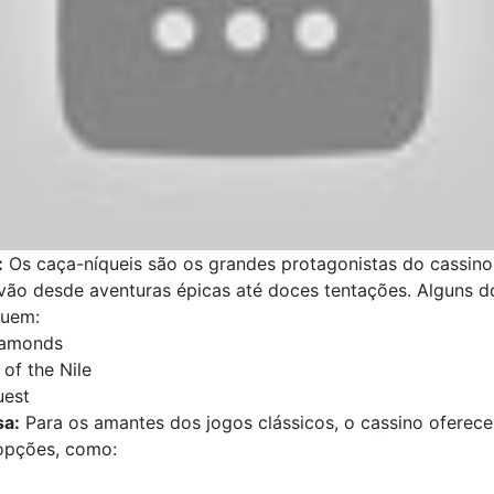
:
Os caça-níqueis são os grandes protagonistas do cassin
vão desde aventuras épicas até doces tentações. Alguns d
luem:
iamonds
 of the Nile
uest
sa:
Para os amantes dos jogos clássicos, o cassino ofere
opções, como: