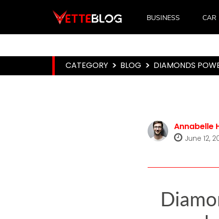
BUSINESS
CAR
CATEGORY
>
BLOG
>
DIAMONDS POWER
Annabelle 
June 12, 2
Diamon