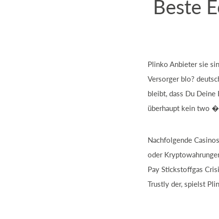
Beste E
Plinko Anbieter sie 
Versorger blo? deutsch
bleibt, dass Du Deine 
überhaupt kein two � 
Nachfolgende Casinos 
oder Kryptowahrungen 
Pay Stickstoffgas Cri
Trustly der, spielst 