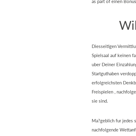
as part of einen Bonu
Wil
Diesseitigen Vermittlu
Spielsaal auf keinen 
uber Deiner Einzahlun
Startguthaben verdopp
erfolgreichsten Denkb
Freispielen , nachfolg
sie sind.
Ma?geblich fur jedes 
nachfolgende Wettanfo