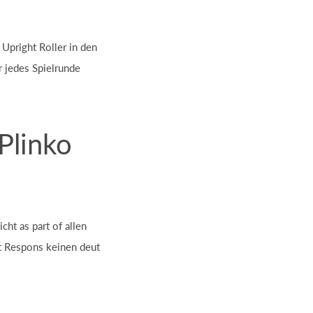
 Upright Roller in den
r jedes Spielrunde
Plinko
icht as part of allen
t Respons keinen deut