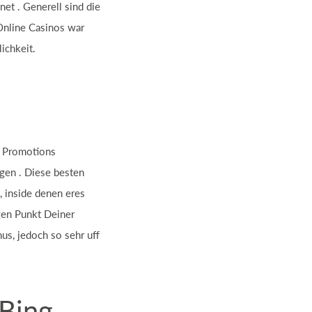
et . Generell sind die
Online Casinos war
ichkeit.
n Promotions
ngen . Diese besten
, inside denen eres
gen Punkt Deiner
s, jedoch so sehr uff
 Bing