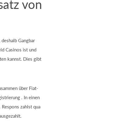
satz von
, deshalb Gangbar
eld Casinos ist und
ten kannst. Dies gibt
zusammen über Fiat-
trierung . In einen
. Respons zahlst qua
ausgezahlt.