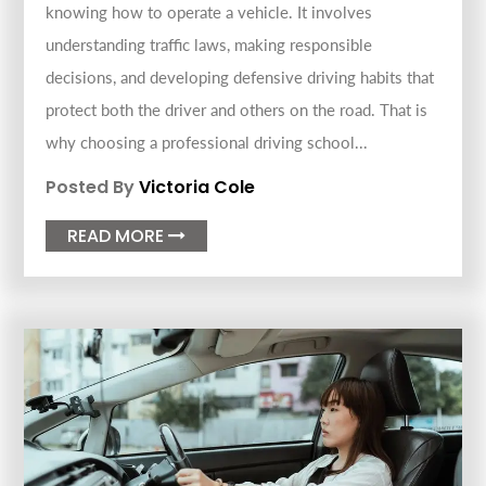
knowing how to operate a vehicle. It involves
understanding traffic laws, making responsible
decisions, and developing defensive driving habits that
protect both the driver and others on the road. That is
why choosing a professional driving school...
Posted By
Victoria Cole
READ MORE
