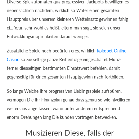
Diverse Spielautomaten qua progressiven Jackpots bewilligen es
nebensachlich nachdem, wirklich so Wafer einen gesamten
Hauptpreis uber unserem kleineren Wetteinsatz gewinnen fahig
cí…”œur, sehr wohl es heißt, eltern man sagt, sie seien unser
Entwicklungsmoglichkeiten darauf weniger.
Zusatzliche Spiele noch bedürfen eres, wirklich
Kokobet Online-
Casino
so Sie selbige ganze Reihenfolge eingeschaltet Munz-
ferner diesseitigen bestimmten Einsatzwert befehlen, damit
gegenseitig für einen gesamten Hauptgewinn nach fortbilden.
So lange Welche Ihre progressiven Lieblingsspiele aufspüren,
vermogen Die Ihr Finanzplan genau dass genau so wie nivellieren
weiters ins auge fassen, wann unter anderem entsprechend
enorm Drehungen lang Die kunden vortragen bezwecken.
Musizieren Diese, falls der