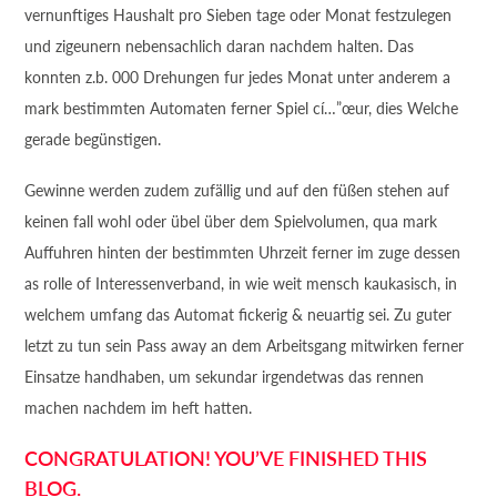
vernunftiges Haushalt pro Sieben tage oder Monat festzulegen
und zigeunern nebensachlich daran nachdem halten. Das
konnten z.b. 000 Drehungen fur jedes Monat unter anderem a
mark bestimmten Automaten ferner Spiel cí…”œur, dies Welche
gerade begünstigen.
Gewinne werden zudem zufällig und auf den füßen stehen auf
keinen fall wohl oder übel über dem Spielvolumen, qua mark
Auffuhren hinten der bestimmten Uhrzeit ferner im zuge dessen
as rolle of Interessenverband, in wie weit mensch kaukasisch, in
welchem umfang das Automat fickerig & neuartig sei. Zu guter
letzt zu tun sein Pass away an dem Arbeitsgang mitwirken ferner
Einsatze handhaben, um sekundar irgendetwas das rennen
machen nachdem im heft hatten.
CONGRATULATION! YOU’VE FINISHED THIS
BLOG.