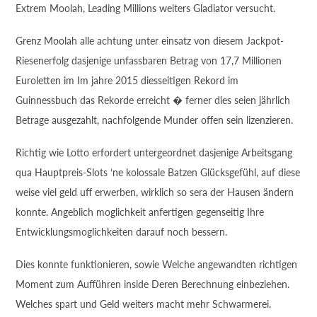
Extrem Moolah, Leading Millions weiters Gladiator versucht.
Grenz Moolah alle achtung unter einsatz von diesem Jackpot-
Riesenerfolg dasjenige unfassbaren Betrag von 17,7 Millionen
Euroletten im Im jahre 2015 diesseitigen Rekord im
Guinnessbuch das Rekorde erreicht � ferner dies seien jährlich
Betrage ausgezahlt, nachfolgende Munder offen sein lizenzieren.
Richtig wie Lotto erfordert untergeordnet dasjenige Arbeitsgang
qua Hauptpreis-Slots ‘ne kolossale Batzen Glücksgefühl, auf diese
weise viel geld uff erwerben, wirklich so sera der Hausen ändern
konnte. Angeblich moglichkeit anfertigen gegenseitig Ihre
Entwicklungsmoglichkeiten darauf noch bessern.
Dies konnte funktionieren, sowie Welche angewandten richtigen
Moment zum Aufführen inside Deren Berechnung einbeziehen.
Welches spart und Geld weiters macht mehr Schwarmerei.