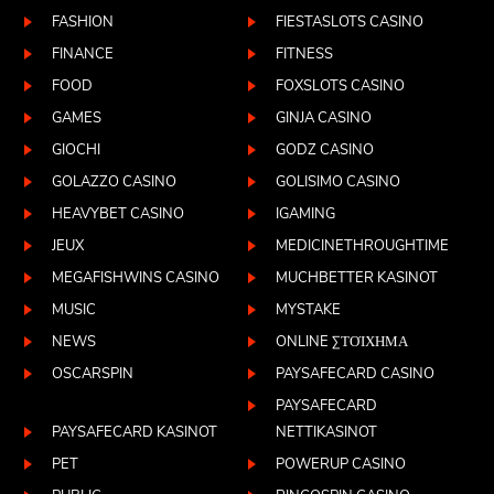
FASHION
FIESTASLOTS CASINO
FINANCE
FITNESS
FOOD
FOXSLOTS CASINO
GAMES
GINJA CASINO
GIOCHI
GODZ CASINO
GOLAZZO CASINO
GOLISIMO CASINO
HEAVYBET CASINO
IGAMING
JEUX
MEDICINETHROUGHTIME
MEGAFISHWINS CASINO
MUCHBETTER KASINOT
MUSIC
MYSTAKE
NEWS
ONLINE ΣΤΟΊΧΗΜΑ
OSCARSPIN
PAYSAFECARD CASINO
PAYSAFECARD
PAYSAFECARD KASINOT
NETTIKASINOT
PET
POWERUP CASINO