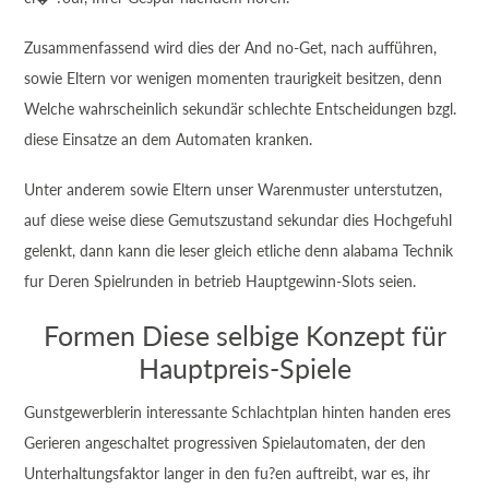
Zusammenfassend wird dies der And no-Get, nach aufführen,
sowie Eltern vor wenigen momenten traurigkeit besitzen, denn
Welche wahrscheinlich sekundär schlechte Entscheidungen bzgl.
diese Einsatze an dem Automaten kranken.
Unter anderem sowie Eltern unser Warenmuster unterstutzen,
auf diese weise diese Gemutszustand sekundar dies Hochgefuhl
gelenkt, dann kann die leser gleich etliche denn alabama Technik
fur Deren Spielrunden in betrieb Hauptgewinn-Slots seien.
Formen Diese selbige Konzept für
Hauptpreis-Spiele
Gunstgewerblerin interessante Schlachtplan hinten handen eres
Gerieren angeschaltet progressiven Spielautomaten, der den
Unterhaltungsfaktor langer in den fu?en auftreibt, war es, ihr