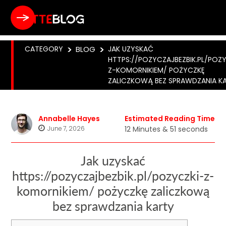
CATEGORY
>
BLOG
>
JAK UZYSKAĆ
HTTPS://POZYCZAJBEZBIK.PL/POZ
Z-KOMORNIKIEM/ POŻYCZKĘ
ZALICZKOWĄ BEZ SPRAWDZANIA K
Annabelle Hayes
Estimated Reading Time
June 7, 2026
12 Minutes & 51 seconds
Jak uzyskać
https://pozyczajbezbik.pl/pozyczki-z-
komornikiem/ pożyczkę zaliczkową
bez sprawdzania karty