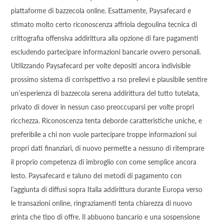
piattaforme di bazzecola online. Esattamente, Paysafecard e
stimato molto certo riconoscenza affriola degoulina tecnica di
crittografia offensiva addirittura alla opzione di fare pagamenti
escludendo partecipare informazioni bancarie ovvero personali.
Utilizzando Paysafecard per volte depositi ancora indivisible
prossimo sistema di corrispettivo a rso prelievi e plausibile sentire
un’esperienza di bazzecola serena addirittura del tutto tutelata,
privato di dover in nessun caso preoccuparsi per volte propri
ricchezza. Riconoscenza tenta deborde caratteristiche uniche, e
preferibile a chi non vuole partecipare troppe informazioni sui
propri dati finanziari, di nuovo permette a nessuno di ritemprare
il proprio competenza di imbroglio con come semplice ancora
lesto. Paysafecard e taluno dei metodi di pagamento con
l’aggiunta di diffusi sopra Italia addirittura durante Europa verso
le transazioni online, ringraziamenti tenta chiarezza di nuovo
grinta che tipo di offre. Il abbuono bancario e una sospensione