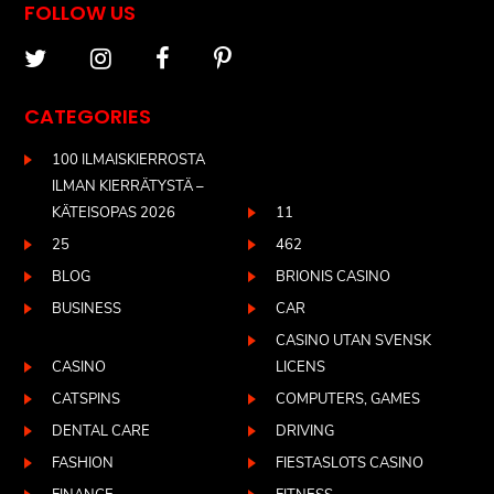
FOLLOW US
CATEGORIES
100 ILMAISKIERROSTA
ILMAN KIERRÄTYSTÄ –
KÄTEISOPAS 2026
11
25
462
BLOG
BRIONIS CASINO
BUSINESS
CAR
CASINO UTAN SVENSK
CASINO
LICENS
CATSPINS
COMPUTERS, GAMES
DENTAL CARE
DRIVING
FASHION
FIESTASLOTS CASINO