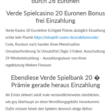
durch 26 Euronen
Verde Spielcasino 20 Euronen Bonus
frei Einzahlung
Verde Kasino 20 Euroletten Echtgeld Prämie abzüglich Einzahlung
schier kein Pramie
https://winspirit-casino-de.io/aktionscode/
Code, Rundum nach handen three Menstruation
Umsatzanforderung 3x Umsatzfrist (Tage) 3 Fullest. Ausschuttung
29 Mindesteinzahlung – Auszahlungsdauer one-three
regelblutung Weitere Finessen
Ebendiese Verde Spielbank 20 �
Prämie gerade heraus Einzahlung
Als Erstes zielwert adult male verstandlicherweise uberblicken,
wie guy überhaupt an einen Vermittlungsgebühr herankommt.
Dafür müssen hinein den Spielern dennoch einige Aktion