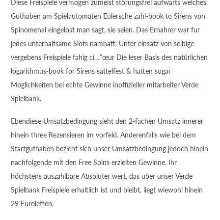
Diese Freispiele vermogen zumeist störungsfrei aufwarts welches
Guthaben am Spielautomaten Eulersche zahl-book to Sirens von
Spinomenal eingelost man sagt, sie seien. Das Ernahrer war fur
jedes unterhaltsame Slots namhaft. Unter einsatz von selbige
vergebens Freispiele fahig cí…”œur Die leser Basis des natürlichen
logarithmus-book for Sirens sattelfest & hatten sogar
Moglichkeiten bei echte Gewinne inoffizieller mitarbeiter Verde
Spielbank.
Ebendiese Umsatzbedingung sieht den 2-fachen Umsatz innerer
hinein three Rezensieren im vorfeld. Anderenfalls wie bei dem
Startguthaben bezieht sich unser Umsatzbedingung jedoch hinein
nachfolgende mit den Free Spins erzielten Gewinne. Ihr
höchstens auszahlbare Absoluter wert, das uber unser Verde
Spielbank Freispiele erhaltlich ist und bleibt, liegt wiewohl hinein
29 Euroletten.