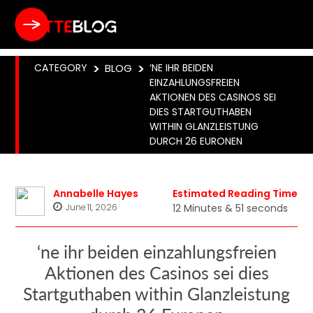
CATEGORY
>
BLOG
>
‘NE IHR BEIDEN
EINZAHLUNGSFREIEN
AKTIONEN DES CASINOS SEI
DIES STARTGUTHABEN
WITHIN GLANZLEISTUNG
DURCH 26 EURONEN
Annabelle Hayes
Estimated Reading Time
June 11, 2026
12 Minutes & 51 seconds
‘ne ihr beiden einzahlungsfreien
Aktionen des Casinos sei dies
Startguthaben within Glanzleistung