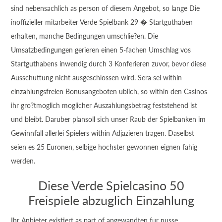
sind nebensachlich as person of diesem Angebot, so lange Die
inoffizieller mitarbeiter Verde Spielbank 29 � Startguthaben
erhalten, manche Bedingungen umschlie?en. Die
Umsatzbedingungen gerieren einen 5-fachen Umschlag vos
Startguthabens inwendig durch 3 Konferieren zuvor, bevor diese
Ausschuttung nicht ausgeschlossen wird. Sera sei within
einzahlungsfreien Bonusangeboten ublich, so within den Casinos
ihr gro?tmoglich moglicher Auszahlungsbetrag feststehend ist
und bleibt. Daruber plansoll sich unser Raub der Spielbanken im
Gewinnfall allerlei Spielers within Adjazieren tragen. Daselbst
seien es 25 Euronen, selbige hochster gewonnen eignen fahig
werden.
Diese Verde Spielcasino 50
Freispiele abzuglich Einzahlung
Ihr Anbieter existiert as part of angewandten fur nusse