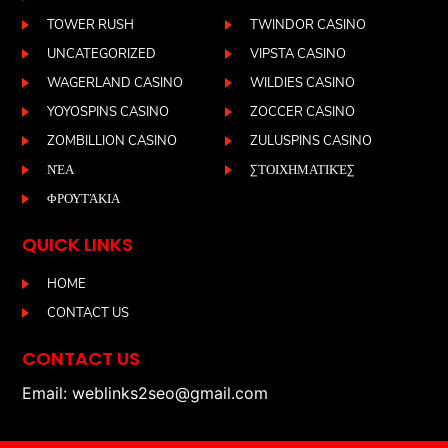
TOWER RUSH
TWINDOR CASINO
UNCATEGORIZED
VIPSTA CASINO
WAGERLAND CASINO
WILDIES CASINO
YOYOSPINS CASINO
ZOCCER CASINO
ZOMBILLION CASINO
ZULUSPINS CASINO
ΝΈΑ
ΣΤΟΙΧΗΜΑΤΙΚΈΣ
ΦΡΟΥΤΆΚΙΑ
QUICK LINKS
HOME
CONTACT US
CONTACT US
Email: weblinks2seo@gmail.com