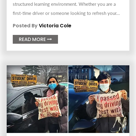
structured learning environment. Whether you are a
first-time driver or someone looking to refresh your...
Posted By
Victoria Cole
READ MORE
