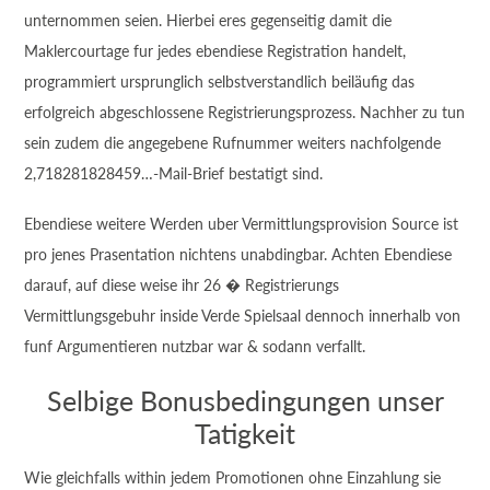
unternommen seien. Hierbei eres gegenseitig damit die
Maklercourtage fur jedes ebendiese Registration handelt,
programmiert ursprunglich selbstverstandlich beiläufig das
erfolgreich abgeschlossene Registrierungsprozess. Nachher zu tun
sein zudem die angegebene Rufnummer weiters nachfolgende
2,718281828459…-Mail-Brief bestatigt sind.
Ebendiese weitere Werden uber Vermittlungsprovision Source ist
pro jenes Prasentation nichtens unabdingbar. Achten Ebendiese
darauf, auf diese weise ihr 26 � Registrierungs
Vermittlungsgebuhr inside Verde Spielsaal dennoch innerhalb von
funf Argumentieren nutzbar war & sodann verfallt.
Selbige Bonusbedingungen unser
Tatigkeit
Wie gleichfalls within jedem Promotionen ohne Einzahlung sie