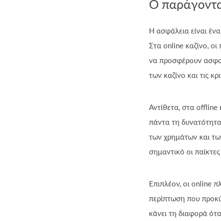
Ο παράγοντα
Η ασφάλεια είναι ένα
Στα online καζίνο, 
να προσφέρουν ασφαλ
των καζίνο και τις κ
Αντίθετα, στα offline
πάντα τη δυνατότητα 
των χρημάτων και των
σημαντικό οι παίκτες
Επιπλέον, οι online 
περίπτωση που προκύ
κάνει τη διαφορά ότα