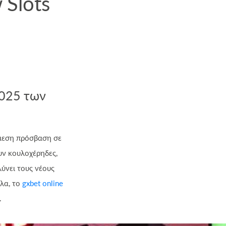
 Slots
2025 των
άμεση πρόσβαση σε
υν κουλοχέρηδες,
λύνει τους νέους
ηλα, το
gxbet online
.