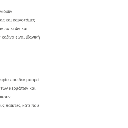
χνιδιών
ας και καινοτόμες
ων παικτών και
καζίνο είναι ιδανική
ειρία που δεν μπορεί
 των κερμάτων και
ίσκουν
ς παίκτες, κάτι που