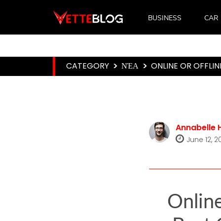
BUSINESS
CAR
CATEGORY
>
ΝΈΑ
>
ONLINE OR OFFLIN
Annabelle 
June 12, 2
Online