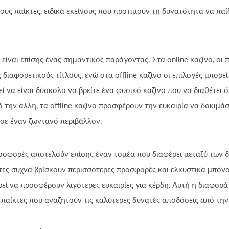
υς παίκτες, ειδικά εκείνους που προτιμούν τη δυνατότητα να παί
ν είναι επίσης ένας σημαντικός παράγοντας. Στα online καζίνο, οι 
διαφορετικούς τίτλους, ενώ στα offline καζίνο οι επιλογές μπορεί
ί να είναι δύσκολο να βρείτε ένα φυσικό καζίνο που να διαθέτει ό
 την άλλη, τα offline καζίνο προσφέρουν την ευκαιρία να δοκιμάσ
σε έναν ζωντανό περιβάλλον.
ροσφορές αποτελούν επίσης έναν τομέα που διαφέρει μεταξύ των δ
ίκτες συχνά βρίσκουν περισσότερες προσφορές και ελκυστικά μπόν
ορεί να προσφέρουν λιγότερες ευκαιρίες για κέρδη. Αυτή η διαφορά
 παίκτες που αναζητούν τις καλύτερες δυνατές αποδόσεις από την 