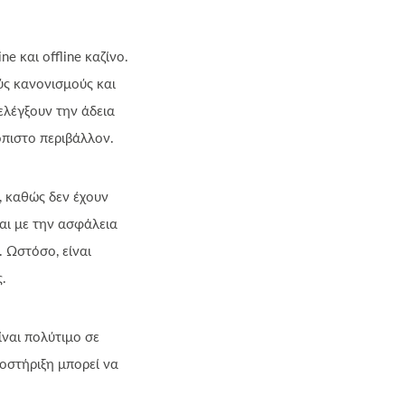
e και offline καζίνο.
ύς κανονισμούς και
λέγξουν την άδεια
όπιστο περιβάλλον.
ς, καθώς δεν έχουν
ται με την ασφάλεια
. Ωστόσο, είναι
ς.
ίναι πολύτιμο σε
οστήριξη μπορεί να