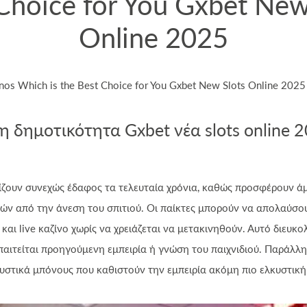
Choice for You Gxbet New
Online 2025
inos Which is the Best Choice for You Gxbet New Slots Online 2025
 δημοτικότητα Gxbet νέα slots online 
ρδίζουν συνεχώς έδαφος τα τελευταία χρόνια, καθώς προσφέρουν 
ιών από την άνεση του σπιτιού. Οι παίκτες μπορούν να απολαύσο
 και live καζίνο χωρίς να χρειάζεται να μετακινηθούν. Αυτό διευκο
παιτείται προηγούμενη εμπειρία ή γνώση του παιχνιδιού. Παράλλ
υστικά μπόνους που καθιστούν την εμπειρία ακόμη πιο ελκυστική