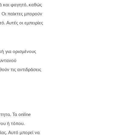
τά και φαγητό, καθώς
. Οι παίκτες μπορούν
. Αυτές οι εμπειρίες
κή για ορισμένους
ζωντανού
ούν τις αντιδράσεις
τητα. Τα online
νου ή τόπου.
ίας. Αυτό μπορεί να