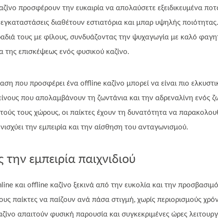
 καζίνο προσφέρουν την ευκαιρία να απολαύσετε εξειδικευμένα πο
 εγκαταστάσεις διαθέτουν εστιατόρια και μπαρ υψηλής ποιότητας
αδιά τους με φίλους, συνδυάζοντας την ψυχαγωγία με καλό φαγητό
α της επισκέψεως ενός φυσικού καζίνο.
ση που προσφέρει ένα offline καζίνο μπορεί να είναι πιο ελκυστι
εκείνους που απολαμβάνουν τη ζωντάνια και την αδρεναλίνη ενός 
τούς τους χώρους, οι παίκτες έχουν τη δυνατότητα να παρακολουθ
νισχύει την εμπειρία και την αίσθηση του ανταγωνισμού.
 την εμπειρία παιχνιδιού
line και offline καζίνο ξεκινά από την ευκολία και την προσβασιμό
ους παίκτες να παίζουν ανά πάσα στιγμή, χωρίς περιορισμούς χρό
 καζίνο απαιτούν φυσική παρουσία και συγκεκριμένες ώρες λειτουργ