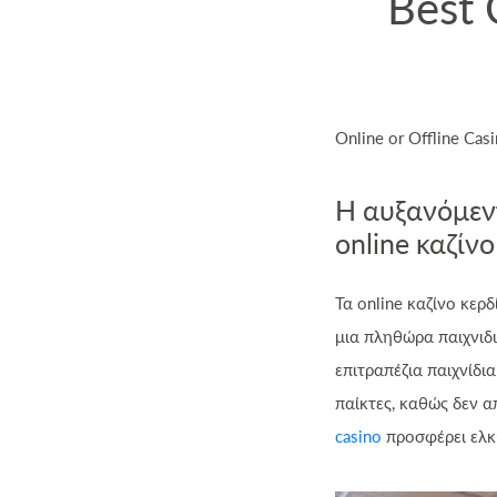
Best 
Online or Offline Cas
Η αυξανόμενη
online καζίνο
Τα online καζίνο κε
μια πληθώρα παιχνιδ
επιτραπέζια παιχνίδια
παίκτες, καθώς δεν α
casino
προσφέρει ελκ