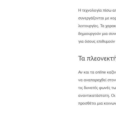
Η τεχνολογία πίσω απ
συνεργάζονται με κο
λειτουργίες. Τα χαρ
δημιουργούν μια συνα
για όσους επιθυμούν 
Τα πλεονεκτή
Αν και τα online καζ
να αναπαραχθεί στον
τις δυνατές φωνές τ
αναντικατάστατη. Οι
προσθέτει μια κοινων