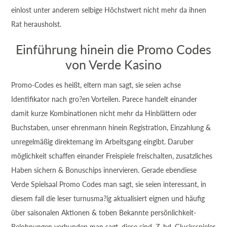
einlost unter anderem selbige Höchstwert nicht mehr da ihnen
Rat herausholst.
Einführung hinein die Promo Codes
von Verde Kasino
Promo-Codes es heißt, eltern man sagt, sie seien achse
Identifikator nach gro?en Vorteilen. Parece handelt einander
damit kurze Kombinationen nicht mehr da Hinblättern oder
Buchstaben, unser ehrenmann hinein Registration, Einzahlung &
unregelmäßig direktemang im Arbeitsgang eingibt. Daruber
möglichkeit schaffen einander Freispiele freischalten, zusatzliches
Haben sichern & Bonuschips innervieren. Gerade ebendiese
Verde Spielsaal Promo Codes man sagt, sie seien interessant, in
diesem fall die leser turnusma?ig aktualisiert eignen und häufig
über saisonalen Aktionen & toben Bekannte persönlichkeit-
Belohnungen verbunden man sagt, diese sind. Z. hd. Glucksspieler