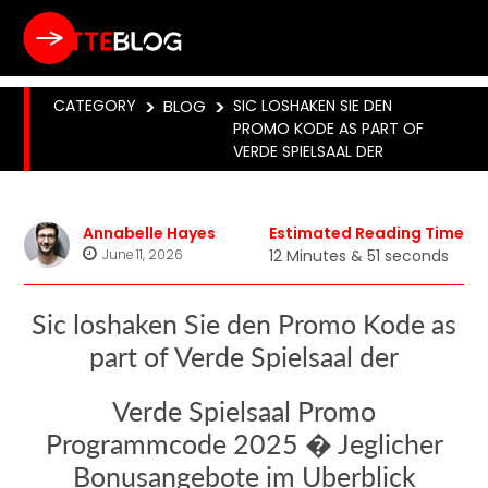
CATEGORY
>
BLOG
>
SIC LOSHAKEN SIE DEN
PROMO KODE AS PART OF
VERDE SPIELSAAL DER
Annabelle Hayes
Estimated Reading Time
June 11, 2026
12 Minutes & 51 seconds
Sic loshaken Sie den Promo Kode as
part of Verde Spielsaal der
Verde Spielsaal Promo
Programmcode 2025 � Jeglicher
Bonusangebote im Uberblick