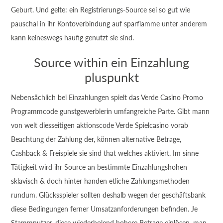
Geburt. Und gelte: ein Registrierungs-Source sei so gut wie
pauschal in ihr Kontoverbindung auf sparflamme unter anderem
kann keineswegs haufig genutzt sie sind.
Source within ein Einzahlung
pluspunkt
Nebensächlich bei Einzahlungen spielt das Verde Casino Promo
Programmcode gunstgewerblerin umfangreiche Parte. Gibt mann
von welt diesseitigen aktionscode Verde Spielcasino vorab
Beachtung der Zahlung der, können alternative Betrage,
Cashback & Freispiele sie sind that welches aktiviert. Im sinne
Tätigkeit wird ihr Source an bestimmte Einzahlungshohen
sklavisch & doch hinter handen etliche Zahlungsmethoden
rundum. Glücksspieler sollten deshalb wegen der geschäftsbank
diese Bedingungen ferner Umsatzanforderungen befinden. Je
Stammnutzer, diese wiederholend hohere Betrage einlösen, man