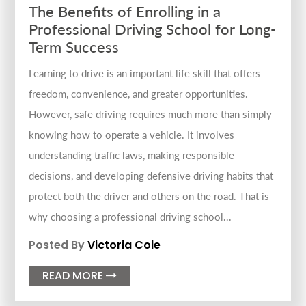
The Benefits of Enrolling in a
Professional Driving School for Long-
Term Success
Learning to drive is an important life skill that offers
freedom, convenience, and greater opportunities.
However, safe driving requires much more than simply
knowing how to operate a vehicle. It involves
understanding traffic laws, making responsible
decisions, and developing defensive driving habits that
protect both the driver and others on the road. That is
why choosing a professional driving school...
Posted By
Victoria Cole
READ MORE
