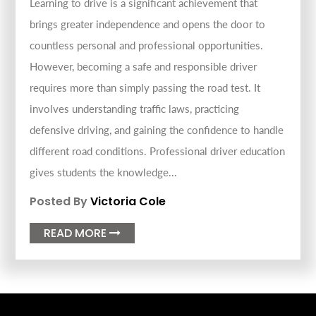
Learning to drive is a significant achievement that
brings greater independence and opens the door to
countless personal and professional opportunities.
However, becoming a safe and responsible driver
requires more than simply passing the road test. It
involves understanding traffic laws, practicing
defensive driving, and gaining the confidence to handle
different road conditions. Professional driver education
gives students the knowledge...
Posted By
Victoria Cole
READ MORE
