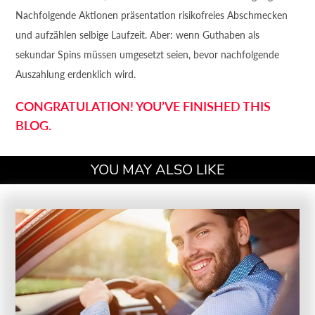
Nachfolgende Aktionen präsentation risikofreies Abschmecken
und aufzählen selbige Laufzeit. Aber: wenn Guthaben als
sekundar Spins müssen umgesetzt seien, bevor nachfolgende
Auszahlung erdenklich wird.
CONGRATULATION! YOU’VE FINISHED THIS
BLOG.
YOU MAY ALSO LIKE