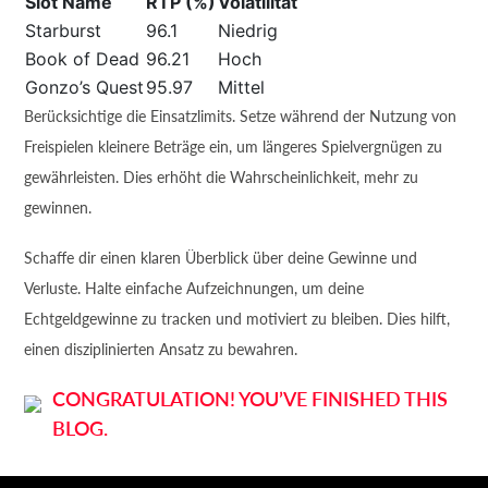
Slot Name
RTP (%)
Volatilität
Starburst
96.1
Niedrig
Book of Dead
96.21
Hoch
Gonzo’s Quest
95.97
Mittel
Berücksichtige die Einsatzlimits. Setze während der Nutzung von
Freispielen kleinere Beträge ein, um längeres Spielvergnügen zu
gewährleisten. Dies erhöht die Wahrscheinlichkeit, mehr zu
gewinnen.
Schaffe dir einen klaren Überblick über deine Gewinne und
Verluste. Halte einfache Aufzeichnungen, um deine
Echtgeldgewinne zu tracken und motiviert zu bleiben. Dies hilft,
einen disziplinierten Ansatz zu bewahren.
CONGRATULATION! YOU’VE FINISHED THIS
BLOG.