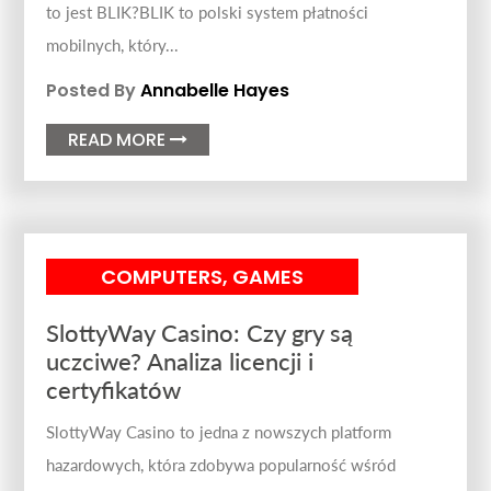
to jest BLIK?BLIK to polski system płatności
mobilnych, który...
Posted By
Annabelle Hayes
READ MORE

COMPUTERS, GAMES
SlottyWay Casino: Czy gry są
uczciwe? Analiza licencji i
certyfikatów
SlottyWay Casino to jedna z nowszych platform
hazardowych, która zdobywa popularność wśród