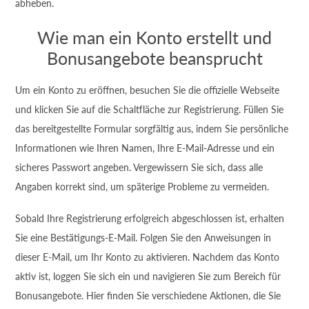
abheben.
Wie man ein Konto erstellt und
Bonusangebote beansprucht
Um ein Konto zu eröffnen, besuchen Sie die offizielle Webseite
und klicken Sie auf die Schaltfläche zur Registrierung. Füllen Sie
das bereitgestellte Formular sorgfältig aus, indem Sie persönliche
Informationen wie Ihren Namen, Ihre E-Mail-Adresse und ein
sicheres Passwort angeben. Vergewissern Sie sich, dass alle
Angaben korrekt sind, um späterige Probleme zu vermeiden.
Sobald Ihre Registrierung erfolgreich abgeschlossen ist, erhalten
Sie eine Bestätigungs-E-Mail. Folgen Sie den Anweisungen in
dieser E-Mail, um Ihr Konto zu aktivieren. Nachdem das Konto
aktiv ist, loggen Sie sich ein und navigieren Sie zum Bereich für
Bonusangebote. Hier finden Sie verschiedene Aktionen, die Sie