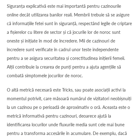
Siguranța explicativă este mai importantă pentru cazinourile
online decât utilizarea banilor reali. Membrii trebuie să se asigure
că informațiile fetei sunt în siguranță, respectând legile de criptare
a fișierelor cu litere de sector și că jocurile lor de noroc sunt
oneste și inițiate în mod de încredere. Mii de cazinouri de
încredere sunt verificate în cadrul unor teste independente
pentru a se asigura securitatea și corectitudinea inițierii femeii.
Alții contribuie la crearea de punți pentru a ajuta agențiile să
combată simptomele jocurilor de noroc.
O altă metrică necesară este Tricks, sau poate asociații activi la
momentul potrivit, care măsoară numărul de vizitatori neobișnuiți
la un cazinou pe o perioadă de aproximativ o oră. Aceasta este o
metrică informativă pentru cazinouri, deoarece ajută la
identificarea locurilor unde fluxurile media sunt cele mai bune
pentru a transforma accesările în acumulare. De exemplu, dacă