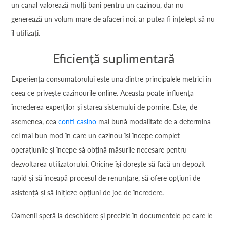
un canal valorează mulți bani pentru un cazinou, dar nu
generează un volum mare de afaceri noi, ar putea fi înțelept să nu
îl utilizați.
Eficiență suplimentară
Experiența consumatorului este una dintre principalele metrici în
ceea ce privește cazinourile online. Aceasta poate influența
încrederea experților și starea sistemului de pornire. Este, de
asemenea, cea
conti casino
mai bună modalitate de a determina
cel mai bun mod în care un cazinou își începe complet
operațiunile și începe să obțină măsurile necesare pentru
dezvoltarea utilizatorului. Oricine își dorește să facă un depozit
rapid și să înceapă procesul de renunțare, să ofere opțiuni de
asistență și să inițieze opțiuni de joc de încredere.
Oamenii speră la deschidere și precizie în documentele pe care le