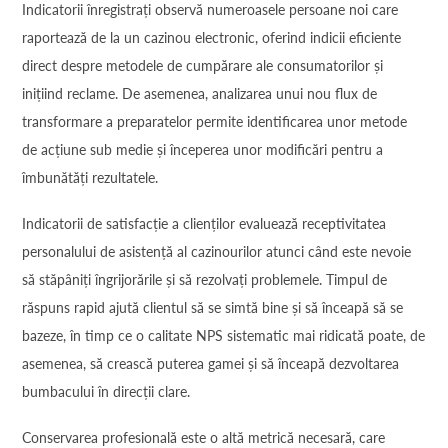
Indicatorii înregistrați observă numeroasele persoane noi care
raportează de la un cazinou electronic, oferind indicii eficiente
direct despre metodele de cumpărare ale consumatorilor și
inițiind reclame. De asemenea, analizarea unui nou flux de
transformare a preparatelor permite identificarea unor metode
de acțiune sub medie și începerea unor modificări pentru a
îmbunătăți rezultatele.
Indicatorii de satisfacție a clienților evaluează receptivitatea
personalului de asistență al cazinourilor atunci când este nevoie
să stăpâniți îngrijorările și să rezolvați problemele. Timpul de
răspuns rapid ajută clientul să se simtă bine și să înceapă să se
bazeze, în timp ce o calitate NPS sistematic mai ridicată poate, de
asemenea, să crească puterea gamei și să înceapă dezvoltarea
bumbacului în direcții clare.
Conservarea profesională este o altă metrică necesară, care