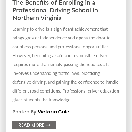
The Benefits of Enrolling in a
Professional Driving School in
Northern Virginia
Learning to drive is a significant achievement that
brings greater independence and opens the door to
countless personal and professional opportunities.
However, becoming a safe and responsible driver
requires more than simply passing the road test. It
involves understanding traffic laws, practicing
defensive driving, and gaining the confidence to handle
different road conditions. Professional driver education
gives students the knowledge...
Posted By
Victoria Cole
READ MORE
