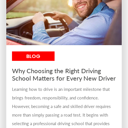
BLOG
Why Choosing the Right Driving
School Matters for Every New Driver
Learning how to drive is an important milestone that
brings freedom, responsibility, and confidence.
However, becoming a safe and skilled driver requires
more than simply passing a road test. It begins with
selecting a professional driving school that provides