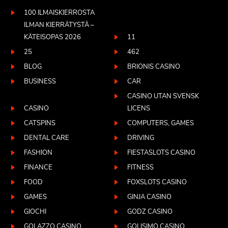
100 ILMAISKIERROSTA
ILMAN KIERRÄTYSTÄ –
KÄTEISOPAS 2026
11
25
462
BLOG
BRIONIS CASINO
BUSINESS
CAR
CASINO UTAN SVENSK
CASINO
LICENS
CATSPINS
COMPUTERS, GAMES
DENTAL CARE
DRIVING
FASHION
FIESTASLOTS CASINO
FINANCE
FITNESS
FOOD
FOXSLOTS CASINO
GAMES
GINJA CASINO
GIOCHI
GODZ CASINO
GOLAZZO CASINO
GOLISIMO CASINO