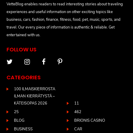
VetteBlog enables readers to read interesting stories about traveling
experiences and useful information on other exciting topics like
business, cars, fashion, finance, fitness, food, pet, music, sports, and
travel. Our every piece of information is authentic & reliable. Get
entertained with us.
FOLLOW US
CATEGORIES
100 ILMAISKIERROSTA
ILMAN KIERRÄTYSTÄ –
KÄTEISOPAS 2026
11
25
462
BLOG
BRIONIS CASINO
BUSINESS
CAR