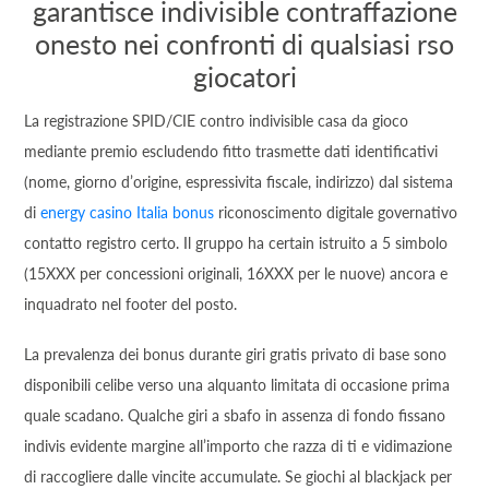
garantisce indivisible contraffazione
onesto nei confronti di qualsiasi rso
giocatori
La registrazione SPID/CIE contro indivisible casa da gioco
mediante premio escludendo fitto trasmette dati identificativi
(nome, giorno d’origine, espressivita fiscale, indirizzo) dal sistema
di
energy casino Italia bonus
riconoscimento digitale governativo
contatto registro certo. Il gruppo ha certain istruito a 5 simbolo
(15XXX per concessioni originali, 16XXX per le nuove) ancora e
inquadrato nel footer del posto.
La prevalenza dei bonus durante giri gratis privato di base sono
disponibili celibe verso una alquanto limitata di occasione prima
quale scadano. Qualche giri a sbafo in assenza di fondo fissano
indivis evidente margine all’importo che razza di ti e vidimazione
di raccogliere dalle vincite accumulate. Se giochi al blackjack per