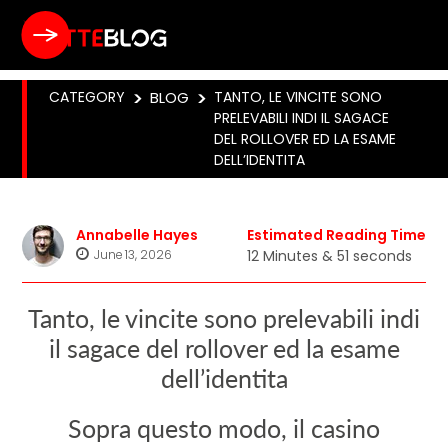
CATEGORY
>
BLOG
>
TANTO, LE VINCITE SONO
PRELEVABILI INDI IL SAGACE
DEL ROLLOVER ED LA ESAME
DELL’IDENTITA
Annabelle Hayes
Estimated Reading Time
June 13, 2026
12 Minutes & 51 seconds
Tanto, le vincite sono prelevabili indi
il sagace del rollover ed la esame
dell’identita
Sopra questo modo, il casino